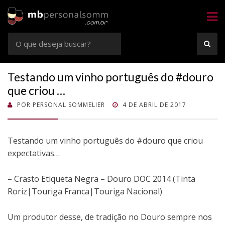
Sommelier
Consultoria e Confrarias de Vinhos em Rio Preto e Goiânia
Busca
BUS
por:
Testando um vinho português do #douro
que criou …
POSTADO
POR
PERSONAL SOMMELIER
4 DE ABRIL DE 2017
EM
Testando um vinho português do #douro que criou
expectativas…
– Crasto Etiqueta Negra – Douro DOC 2014 (Tinta
Roriz|Touriga Franca|Touriga Nacional)
Um produtor desse, de tradição no Douro sempre nos