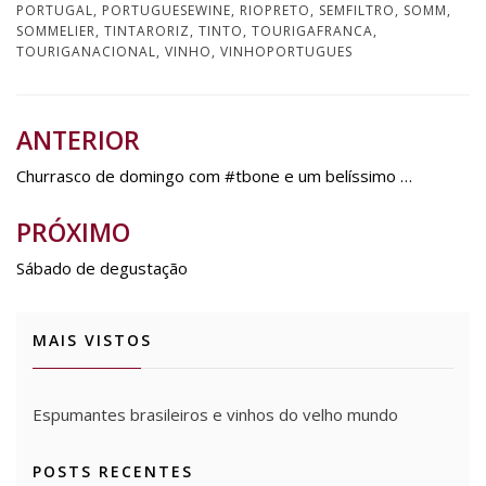
)
)
PORTUGAL
,
PORTUGUESEWINE
,
RIOPRETO
,
SEMFILTRO
,
SOMM
,
SOMMELIER
,
TINTARORIZ
,
TINTO
,
TOURIGAFRANCA
,
TOURIGANACIONAL
,
VINHO
,
VINHOPORTUGUES
ANTERIOR
Navegação
de
Churrasco de domingo com #tbone e um belíssimo …
Post
PRÓXIMO
Sábado de degustação
MAIS VISTOS
Espumantes brasileiros e vinhos do velho mundo
POSTS RECENTES