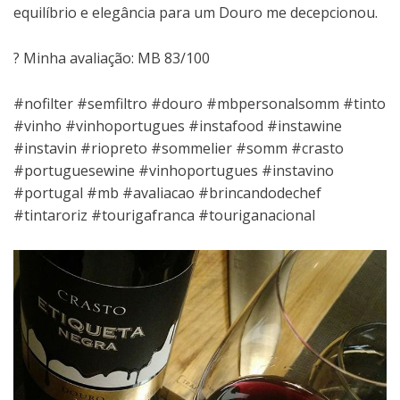
equilíbrio e elegância para um Douro me decepcionou.
? Minha avaliação: MB 83/100
#nofilter #semfiltro #douro #mbpersonalsomm #tinto
#vinho #vinhoportugues #instafood #instawine
#instavin #riopreto #sommelier #somm #crasto
#portuguesewine #vinhoportugues #instavino
#portugal #mb #avaliacao #brincandodechef
#tintaroriz #tourigafranca #touriganacional