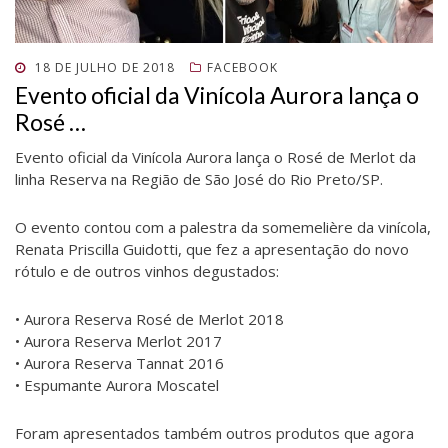
a
n
a
j
a
j
n
e
n
a
n
a
e
l
e
n
e
n
l
a
l
e
l
e
a
)
a
l
a
l
)
)
a
)
a
POSTADO
18 DE JULHO DE 2018
FACEBOOK
)
)
EM
Evento oficial da Vinícola Aurora lança o
Rosé …
Evento oficial da Vinícola Aurora lança o Rosé de Merlot da
linha Reserva na Região de São José do Rio Preto/SP.
O evento contou com a palestra da somemelière da vinícola,
Renata Priscilla Guidotti, que fez a apresentação do novo
rótulo e de outros vinhos degustados:
• Aurora Reserva Rosé de Merlot 2018
• Aurora Reserva Merlot 2017
• Aurora Reserva Tannat 2016
• Espumante Aurora Moscatel
Foram apresentados também outros produtos que agora