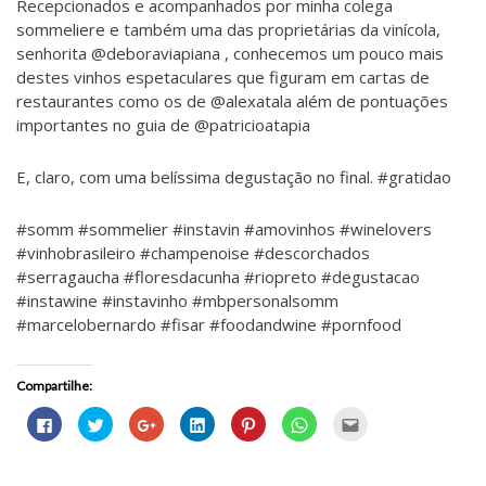
Recepcionados e acompanhados por minha colega
sommeliere e também uma das proprietárias da vinícola,
senhorita @deboraviapiana , conhecemos um pouco mais
destes vinhos espetaculares que figuram em cartas de
restaurantes como os de @alexatala além de pontuações
importantes no guia de @patricioatapia
E, claro, com uma belíssima degustação no final. #gratidao
#somm #sommelier #instavin #amovinhos #winelovers
#vinhobrasileiro #champenoise #descorchados
#serragaucha #floresdacunha #riopreto #degustacao
#instawine #instavinho #mbpersonalsomm
#marcelobernardo #fisar #foodandwine #pornfood
Compartilhe:
C
C
C
C
C
C
C
l
l
o
l
l
l
l
i
i
m
i
i
i
i
q
q
p
q
q
q
q
u
u
a
u
u
u
u
e
e
r
e
e
e
e