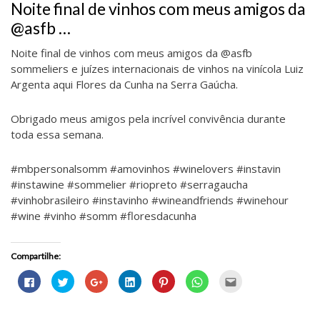
EM
Noite final de vinhos com meus amigos da
@asfb …
Noite final de vinhos com meus amigos da @asfb
sommeliers e juízes internacionais de vinhos na vinícola Luiz
Argenta aqui Flores da Cunha na Serra Gaúcha.
Obrigado meus amigos pela incrível convivência durante
toda essa semana.
#mbpersonalsomm #amovinhos #winelovers #instavin
#instawine #sommelier #riopreto #serragaucha
#vinhobrasileiro #instavinho #wineandfriends #winehour
#wine #vinho #somm #floresdacunha
Compartilhe:
C
C
C
C
C
C
C
l
l
o
l
l
l
l
i
i
m
i
i
i
i
q
q
p
q
q
q
q
u
u
a
u
u
u
u