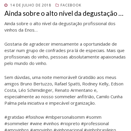
a
)
a
l
a
l
)
)
a
)
a
POSTADO
14 DE JULHO DE 2018
FACEBOOK
)
)
EM
Ainda sobre o alto nível da degustação …
Ainda sobre o alto nível da degustação profissional dos
vinhos da Enos…
Gostaria de agradecer imensamente a oportunidade de
estar num grupo de confrades pra lá de especiais. Mais que
profissionais do vinho, pessoas absolutamente apaixonadas
pelo mundo do vinho.
Sem dúvidas, uma noite memorável! Gratidão aos meus
amigos Bruno Bertuzzo, Rafael Spatti, Rodney Kelly, Edson
Costa, Léo Schimidinger, Renato Armentano e,
especialmente ao nosso sommelier anfitrião, Camilo Cunha
Palma pela iniciativa e impecável organização.
#gratidao #foishow #mbpersonalsomm #somm
#sommelier #wine #vinhos #riopreto #professional
#amovinhos #amovinho #vinhonacional #vinhobrasileiro