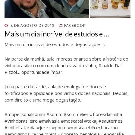
j
a
j
a
j
a
a
n
a
j
a
j
n
e
n
a
n
a
e
l
e
n
e
n
l
a
l
e
l
e
a
)
a
l
a
l
)
)
a
)
a
POSTADO
8 DE AGOSTO DE 2018
FACEBOOK
)
)
EM
Mais um dia incrível de estudos e …
Mais um dia incrível de estudos e degustações…
Na parte da manhã, aula impressionante sobre a história do
vinho brasileiro com uma lenda viva do vinho, Rinaldo Dal
Pizzol… oportunidade ímpar.
Já na parte da tarde, aula de enologia de doces e
fortificados e tipicidade dos vinhos doces nacionais. Depois,
com direito a uma mega degustação.
#mbpersonalsomm #somm #sommelier #floresdacunha
#vinhobrasileiro #malvasia #moscatel #tokaj #sauternes
#colheitatardia #jerez #porto #moscatel #certificacao
#amovinhos #winelovers #riopreto #enologia #enografia