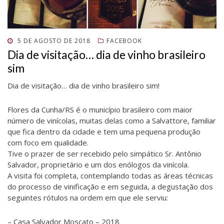
j
a
j
a
j
a
a
n
a
j
a
j
n
e
n
a
n
a
e
l
e
n
e
n
l
a
l
e
l
e
a
)
a
l
a
l
)
)
a
)
a
POSTADO
5 DE AGOSTO DE 2018
FACEBOOK
)
)
EM
Dia de visitação… dia de vinho brasileiro
sim
Dia de visitação… dia de vinho brasileiro sim!
Flores da Cunha/RS é o município brasileiro com maior
número de vinícolas, muitas delas como a Salvattore, familiar
que fica dentro da cidade e tem uma pequena produção
com foco em qualidade.
Tive o prazer de ser recebido pelo simpático Sr. Antônio
Salvador, proprietário e um dos enólogos da vinícola.
A visita foi completa, contemplando todas as áreas técnicas
do processo de vinificação e em seguida, a degustação dos
seguintes rótulos na ordem em que ele serviu:
– Casa Salvador Moscato – 2018