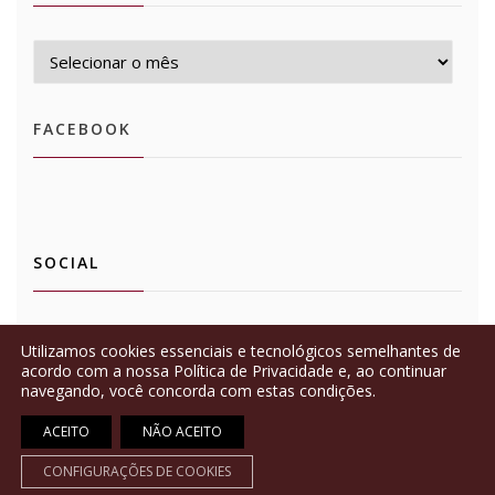
Arquivos
FACEBOOK
SOCIAL
Ver
Ver
Utilizamos cookies essenciais e tecnológicos semelhantes de
perfil
perfil
de
de
acordo com a nossa Política de Privacidade e, ao continuar
mbpersonalsomm
mbpersonalsomm
navegando, você concorda com estas condições.
no
no
Facebook
Instagram
© Copyright 2026
⋅
Sommelier
ACEITO
NÃO ACEITO
Todos os direitos reservados
⋅
Criado por
MIB Comunicação
CONFIGURAÇÕES DE COOKIES