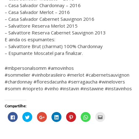
– Casa Salvador Chardonnay – 2016
– Casa Salvador Merlot – 2016
– Casa Salvador Cabernet Sauvignon 2016
– Salvattore Reserva Merlot 2015
– Salvattore Reserva Cabernet Sauvignon 2013
E ainda os espumantes:
– Salvattore Brut (charmat) 100% Chardonnay
– Espumante Moscatel para finalizar.
#mbpersonalsomm #amovinhos
#sommelier #vinhobrasileiro #merlot #cabernetsauvignon
#chardonnay #floresdacunha #serragaucha #winelovers
#somm #riopreto #vinho #instavin #instawine #instavinhos
Compartilhe:
C
C
C
C
C
C
C
l
l
o
l
l
l
l
i
i
m
i
i
i
i
q
q
p
q
q
q
q
u
u
a
u
u
u
u
e
e
r
e
e
e
e
p
p
t
p
p
p
p