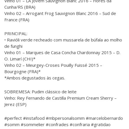
Vinho 01 – LA Jovem Sauvignon Blanc 2016 – Flores da
Cunha/RS (BRA)
Vinho 02 – Arrogant Frog Sauvignon Blanc 2016 – Sud de
France (FRA)
PRINCIPAL:
• Ravióli verde recheado com mussarela de búfala ao molho
de funghi
Vinho 01 – Marques de Casa Concha Chardonnay 2015 – D.
O. Limarí (CHI)*
Vinho 02 – Meurgey-Croses Pouilly Fuissé 2015 –
Bourgogne (FRA)*
*Ambos degustados às cegas.
SOBREMESA: Pudim clássico de leite
Vinho: Rey Fernando de Castilla Premium Cream Sherry –
Jerez (ESP)
#perfect #instafood #mbpersonalsomm #marcelobernardo
#somm #sommelier #confrades #confraria #gratidao