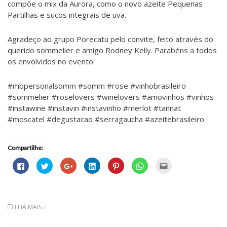
compõe o mix da Aurora, como o novo azeite Pequenas
Partilhas e sucos integrais de uva.
Agradeço ao grupo Porecatu pelo convite, feito através do
querido sommelier e amigo Rodney Kelly. Parabéns a todos
os envolvidos no evento.
#mbpersonalsomm #somm #rose #vinhobrasileiro
#sommelier #roselovers #winelovers #amovinhos #vinhos
#instawine #instavin #instavinho #merlot #tannat
#moscatel #degustacao #serragaucha #azeitebrasileiro
Compartilhe:
C
C
C
C
C
C
C
l
l
o
l
l
l
l
i
i
m
i
i
i
i
q
q
p
q
q
q
q
u
u
a
u
u
u
u
e
e
r
e
e
e
e
p
p
t
p
p
p
p
a
a
i
a
a
a
a
LEIA MAIS +
r
r
l
r
r
r
r
a
a
h
a
a
a
a
c
c
e
c
c
c
e