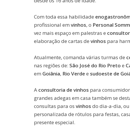
desde os 16 anos de idade.
Com toda essa habilidade
enogastronôm
profissional em
vinhos
, o
Personal Somme
vez mais espaço em palestras e
consultor
elaboração de cartas de
vinhos
para harm
Atualmente, comanda várias turmas de
c
nas regiões de:
São José do Rio Preto
e
C
em
Goiânia
,
Rio Verde
e
sudoeste de Goi
A
consultoria de vinhos
para consumidor
grandes adegas em casa também se desta
consultas para os
vinhos
do dia-a-dia, ou
personalizada de rótulos para festas, ca
presente especial.