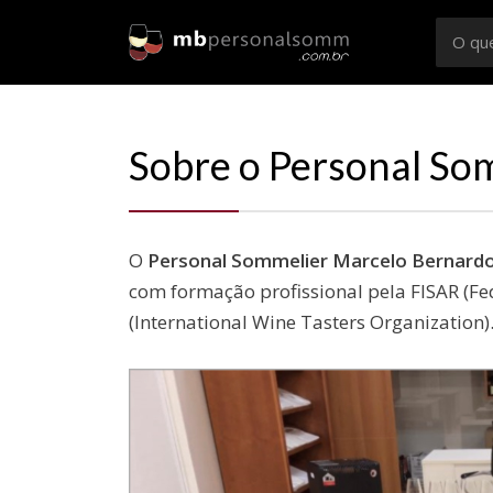
Busca
por:
Sommelier
Consultoria e Confrarias de Vinhos em Rio Preto e
Sobre o Personal So
O
Personal Sommelier Marcelo Bernard
com formação profissional pela FISAR (Fe
(International Wine Tasters Organization)