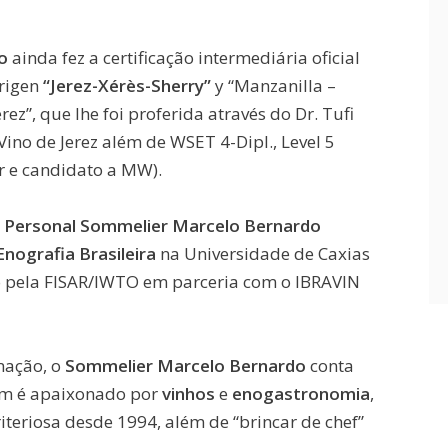
o
ainda fez a certificação intermediária oficial
Origen
“Jerez-Xérès-Sherry”
y “Manzanilla –
ez”, que lhe foi proferida através do Dr. Tufi
no de Jerez além de WSET 4-Dipl., Level 5
r e candidato a MW).
o
Personal Sommelier Marcelo Bernardo
Enografia Brasileira
na Universidade de Caxias
o pela FISAR/IWTO em parceria com o IBRAVIN
mação, o
Sommelier Marcelo Bernardo
conta
em é apaixonado por
vinhos
e
enogastronomia
,
iteriosa desde 1994, além de “brincar de chef”