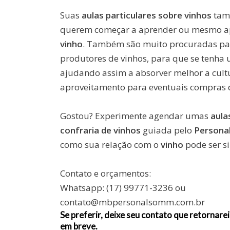
Suas
aulas particulares sobre vinhos
tamb
querem começar a aprender ou mesmo ap
vinho
. Também são muito procuradas para
produtores de vinhos, para que se tenha 
ajudando assim a absorver melhor a cultu
aproveitamento para eventuais compras
Gostou? Experimente agendar umas
aula
confraria de vinhos
guiada pelo
Persona
como sua relação com o
vinho
pode ser s
Contato e orçamentos:
Whatsapp: (17) 99771-3236 ou
contato@mbpersonalsomm.com.br
Se preferir, deixe seu contato que retornarei
em breve.