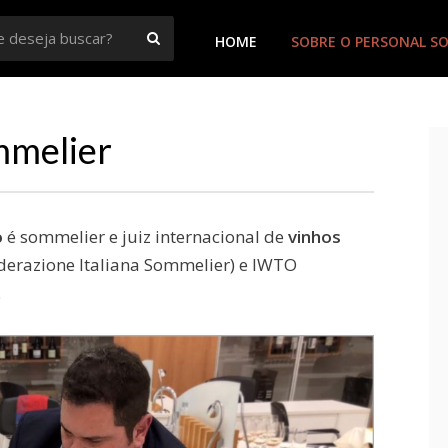
BUSCAR
HOME
SOBRE O PERSONAL S
 Goiânia
mmelier
o
é sommelier e juiz internacional de
vinhos
derazione Italiana Sommelier) e IWTO
.