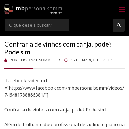
Sommelier
Consultoria e Confrarias de Vinhos em Rio Preto e Goiânia
Busca
BUS
por:
Confraria de vinhos com canja, pode?
Pode sim
POSTADO
POR
PERSONAL SOMMELIER
26 DE MARÇO DE 2017
EM
[facebook_video url
=”https://www.facebook.com/mbpersonalsomm/videos/
746481788866381/”]
Confraria de vinhos com canja, pode? Pode sim!
Além do brilhante duo profissional de violino e piano na