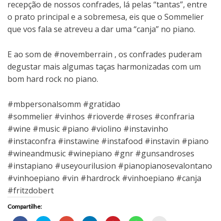
recepção de nossos confrades, lá pelas “tantas”, entre
o prato principal e a sobremesa, eis que o Sommelier
que vos fala se atreveu a dar uma “canja” no piano.
E ao som de #novemberrain , os confrades puderam
degustar mais algumas taças harmonizadas com um
bom hard rock no piano.
#mbpersonalsomm #gratidao
#sommelier #vinhos #rioverde #roses #confraria
#wine #music #piano #violino #instavinho
#instaconfra #instawine #instafood #instavin #piano
#wineandmusic #winepiano #gnr #gunsandroses
#instapiano #useyourilusion #pianopianosevalontano
#vinhoepiano #vin #hardrock #vinhoepiano #canja
#fritzdobert
Compartilhe: