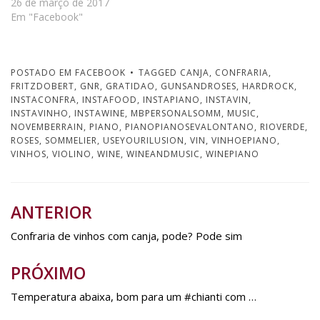
26 de março de 2017
m
n
m
e
m
e
Em "Facebook"
n
o
n
m
n
m
o
v
o
n
o
n
v
a
v
o
v
o
a
j
a
v
a
v
j
a
j
a
j
a
a
n
a
j
a
j
n
e
n
a
n
a
POSTADO EM
FACEBOOK
TAGGED
CANJA
,
CONFRARIA
,
e
l
e
n
e
n
l
a
l
e
l
e
FRITZDOBERT
,
GNR
,
GRATIDAO
,
GUNSANDROSES
,
HARDROCK
,
a
)
a
l
a
l
INSTACONFRA
,
INSTAFOOD
,
INSTAPIANO
,
INSTAVIN
,
)
)
a
)
a
)
)
INSTAVINHO
,
INSTAWINE
,
MBPERSONALSOMM
,
MUSIC
,
NOVEMBERRAIN
,
PIANO
,
PIANOPIANOSEVALONTANO
,
RIOVERDE
,
ROSES
,
SOMMELIER
,
USEYOURILUSION
,
VIN
,
VINHOEPIANO
,
VINHOS
,
VIOLINO
,
WINE
,
WINEANDMUSIC
,
WINEPIANO
ANTERIOR
Navegação
de
Confraria de vinhos com canja, pode? Pode sim
Post
PRÓXIMO
Temperatura abaixa, bom para um #chianti com …