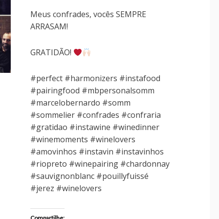
Meus confrades, vocês SEMPRE
ARRASAM!
GRATIDÃO!
#perfect #harmonizers #instafood
#pairingfood #mbpersonalsomm
#marcelobernardo #somm
#sommelier #confrades #confraria
#gratidao #instawine #winedinner
#winemoments #winelovers
#amovinhos #instavin #instavinhos
#riopreto #winepairing #chardonnay
#sauvignonblanc #pouillyfuissé
#jerez #winelovers
Compartilhe: