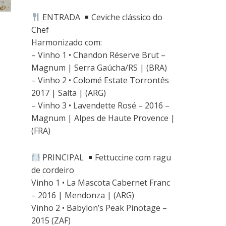
a
j
a
v
a
v
j
a
j
a
j
a
a
n
a
j
a
j
ENTRADA
Ceviche clássico do
n
e
n
a
n
a
e
l
e
n
e
n
Chef
l
a
l
e
l
e
a
)
a
l
a
l
Harmonizado com:
)
)
a
)
a
)
)
– Vinho 1 • Chandon Réserve Brut –
Magnum | Serra Gaúcha/RS | (BRA)
– Vinho 2 • Colomé Estate Torrontês
2017 | Salta | (ARG)
– Vinho 3 • Lavendette Rosé – 2016 –
Magnum | Alpes de Haute Provence |
(FRA)
PRINCIPAL
Fettuccine com ragu
de cordeiro
Vinho 1 • La Mascota Cabernet Franc
– 2016 | Mendonza | (ARG)
Vinho 2 • Babylon’s Peak Pinotage –
2015 (ZAF)