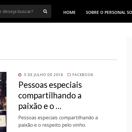
BUSCAR
HOME
SOBRE O PERSONAL S
 Goiânia
POSTADO
5 DE JULHO DE 2018
FACEBOOK
EM
Pessoas especiais
compartilhando a
paixão e o …
Pessoas especiais compartilhando a
paixão e o respeito pelo vinho.