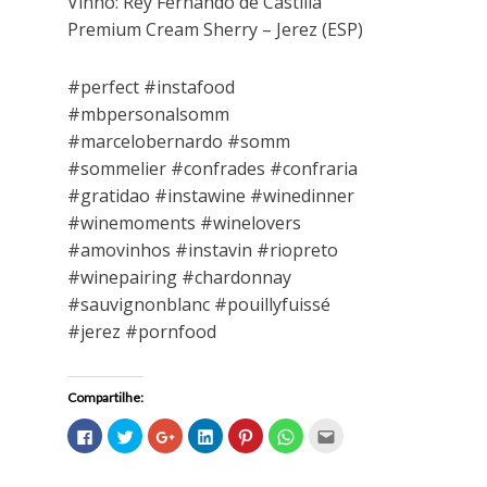
Vinho: Rey Fernando de Castilla
Premium Cream Sherry – Jerez (ESP)
#perfect #instafood
#mbpersonalsomm
#marcelobernardo #somm
#sommelier #confrades #confraria
#gratidao #instawine #winedinner
#winemoments #winelovers
#amovinhos #instavin #riopreto
#winepairing #chardonnay
#sauvignonblanc #pouillyfuissé
#jerez #pornfood
Compartilhe:
C
C
C
C
C
C
C
l
l
o
l
l
l
l
i
i
m
i
i
i
i
q
q
p
q
q
q
q
u
u
a
u
u
u
u