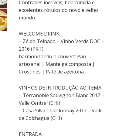
r
e
l
r
b
r
b
Confrades incríveis, boa comida e
e
e
a
e
r
e
r
e
m
)
e
e
e
e
excelentes rótulos do novo e velho
m
n
m
e
m
e
n
o
n
m
n
m
mundo.
o
v
o
n
o
n
v
a
v
o
v
o
a
j
a
v
a
v
j
a
j
a
j
a
WELCOME DRINK:
a
n
a
j
a
j
n
e
n
a
n
a
e
l
e
n
e
n
– Zé do Telhado – Vinho Verde DOC –
l
a
l
e
l
e
a
)
a
l
a
l
2016 (PRT)
)
)
a
)
a
)
)
harmonizando o couvert: Pão
artesanal | Manteiga composta |
Crostines | Patê de azeitona.
VINHOS DE INTRODUÇÃO AO TEMA:
– Terranoble Sauvignon Blanc 2017 –
Valle Central (CHI)
– Casa Silva Chardonnay 2017 – Valle
de Colchagua (CHI)
ENTRADA: