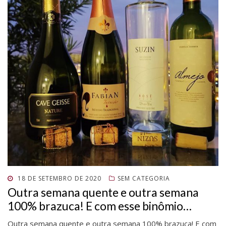
POSTADO
18 DE SETEMBRO DE 2020
SEM CATEGORIA
EM
Outra semana quente e outra semana
100% brazuca! E com esse binômio…
Outra semana quente e outra semana 100% brazuca! E com