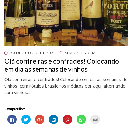
v
a
v
o
v
o
a
j
a
v
a
v
j
a
j
a
j
a
a
n
a
j
a
j
n
e
n
a
n
a
e
l
e
n
e
n
l
a
l
e
l
e
a
)
a
l
a
l
)
)
a
)
a
)
)
POSTADO
30 DE AGOSTO DE 2020
SEM CATEGORIA
EM
Olá confreiras e confrades! Colocando
em dia as semanas de vinhos
Olá confreiras e confrades! Colocando em dia as semanas de
vinhos, com rótulos brasileiros inéditos por aqui, alternando
com vinhos…
Compartilhe:
C
C
C
C
C
C
C
l
l
o
l
l
l
l
i
i
m
i
i
i
i
q
q
p
q
q
q
q