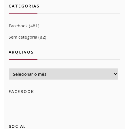
l
a
l
e
l
e
CATEGORIAS
a
)
a
l
a
l
)
)
a
)
a
)
)
Facebook
(481)
Sem categoria
(82)
ARQUIVOS
Arquivos
FACEBOOK
SOCIAL