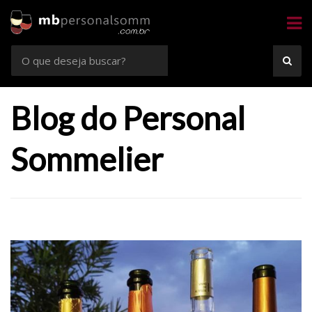
Sommelier
Consultoria e Confrarias de Vinhos em Rio Preto e Goiânia
Busca
BUS
por:
Blog do Personal
Sommelier