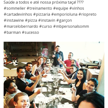
Saúde a todos e até nossa próxima taça! ????
#sommelier #treinamento #equipe #vinhos
#cartadevinhos #pizzaria #emporioluna #riopreto
#instawine #pizza #instavin #garçon
#marcelobernardo #curso #mbpersonalsomm​
#barman #sucesso