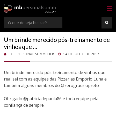
Sommelier
Consultoria e Confrarias de Vinhos em Rio Preto e Goiânia
Busca
BUS
por:
Um brinde merecido pós-treinamento de
vinhos que …
POSTADO
POR
PERSONAL SOMMELIER
14 DE JULHO DE 2017
EM
Um brinde merecido pós-treinamento de vinhos que
realizei com as equipes das Pizzarias Empório Luna e
também alguns membros do @zerograuriopreto
Obrigado @patriciadepaula86 e toda equipe pela
confiança de sempre.