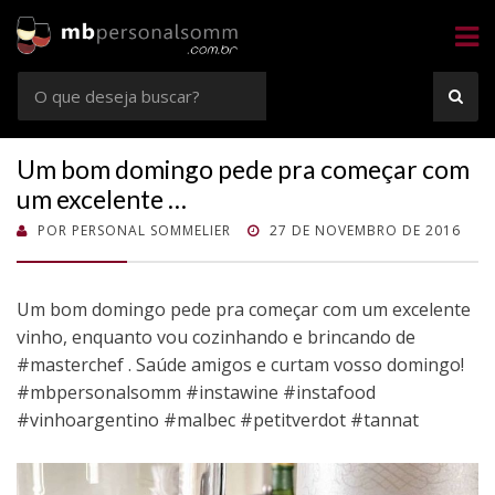
Sommelier
Consultoria e Confrarias de Vinhos em Rio Preto e Goiânia
Busca
BUS
por:
Um bom domingo pede pra começar com
um excelente …
POSTADO
POR
PERSONAL SOMMELIER
27 DE NOVEMBRO DE 2016
EM
Um bom domingo pede pra começar com um excelente
vinho, enquanto vou cozinhando e brincando de
#masterchef . Saúde amigos e curtam vosso domingo!
#mbpersonalsomm #instawine #instafood
#vinhoargentino #malbec #petitverdot #tannat