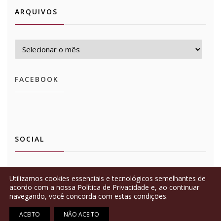
ARQUIVOS
Arquivos
FACEBOOK
SOCIAL
Ver
Ver
Utilizamos cookies essenciais e tecnológicos semelhantes de
perfil
perfil
de
de
acordo com a nossa Política de Privacidade e, ao continuar
mbpersonalsomm
mbpersonalsomm
navegando, você concorda com estas condições.
no
no
Facebook
Instagram
© Copyright 2026
⋅
Sommelier
ACEITO
NÃO ACEITO