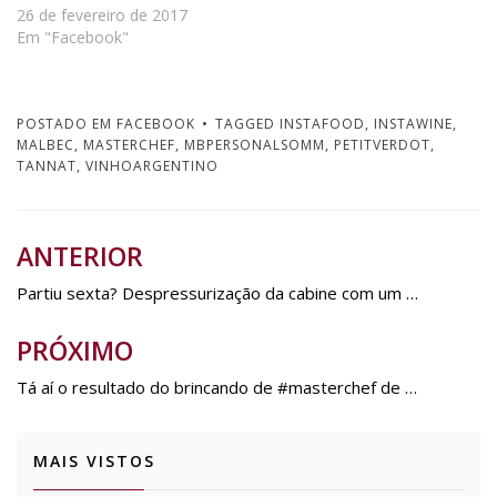
m
n
m
e
m
e
26 de fevereiro de 2017
n
o
n
m
n
m
o
v
o
n
o
n
Em "Facebook"
v
a
v
o
v
o
a
j
a
v
a
v
j
a
j
a
j
a
a
n
a
j
a
j
n
e
n
a
n
a
e
l
e
n
e
n
l
a
l
e
l
e
POSTADO EM
FACEBOOK
TAGGED
INSTAFOOD
,
INSTAWINE
,
a
)
a
l
a
l
MALBEC
,
MASTERCHEF
,
MBPERSONALSOMM
,
PETITVERDOT
,
)
)
a
)
a
)
)
TANNAT
,
VINHOARGENTINO
ANTERIOR
Navegação
de
Partiu sexta? Despressurização da cabine com um …
Post
PRÓXIMO
Tá aí o resultado do brincando de #masterchef de …
MAIS VISTOS