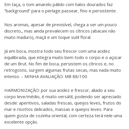
Em taça, o tom amarelo pálido com halos dourados faz
“background” para o perlage passear, fino e persistente.
Nos aromas, apesar de previsível, chega a ser um pouco
discreto,, mas ainda prevalecem os cítricos (abacaxi não
muito maduro), maçã e um toque sutil floral.
Já em boca, mostra todo seu frescor com uma acidez
equilibrada, que integra muito bem todo o corpo e o açúcar
de um Brut. No fim de boca, persistem os cítricos e, no
retrogosto, surgem algumas frutas secas, mas nada muito
intenso. – MINHA AVALIAÇÃO: MB 88/100
HARMONIZAÇÃO: por sua acidez e frescor, aliado a seu
corpo leve/médio, é muito versátil, podendo ser apreciado
desde: aperitivos, saladas frescas, queijos leves, frutos do
mar e risottos delicados, massas e queijos leves. Para
quem gosta de cozinha oriental, com certeza terá nele uma
excelente opção.