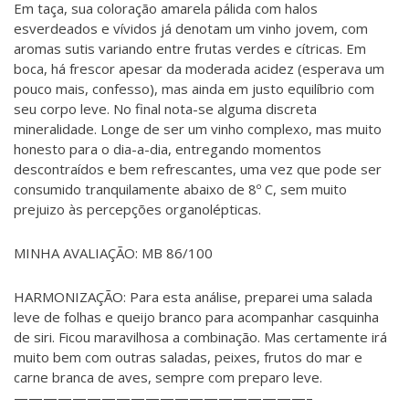
Em taça, sua coloração amarela pálida com halos
esverdeados e vívidos já denotam um vinho jovem, com
aromas sutis variando entre frutas verdes e cítricas. Em
boca, há frescor apesar da moderada acidez (esperava um
pouco mais, confesso), mas ainda em justo equilíbrio com
seu corpo leve. No final nota-se alguma discreta
mineralidade. Longe de ser um vinho complexo, mas muito
honesto para o dia-a-dia, entregando momentos
descontraídos e bem refrescantes, uma vez que pode ser
consumido tranquilamente abaixo de 8º C, sem muito
prejuizo às percepções organolépticas.
MINHA AVALIAÇÃO: MB 86/100
HARMONIZAÇÃO: Para esta análise, preparei uma salada
leve de folhas e queijo branco para acompanhar casquinha
de siri. Ficou maravilhosa a combinação. Mas certamente irá
muito bem com outras saladas, peixes, frutos do mar e
carne branca de aves, sempre com preparo leve.
————————————————————–