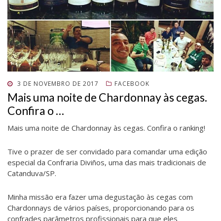
e
e
a
e
r
e
r
e
m
)
e
e
e
e
m
n
m
e
m
e
n
o
n
m
n
m
o
v
o
n
o
n
v
a
v
o
v
o
a
j
a
v
a
v
j
a
j
a
j
a
a
n
a
j
a
j
n
e
n
a
n
a
e
l
e
n
e
n
l
a
l
e
l
e
a
)
a
l
a
l
)
)
a
)
a
POSTADO
3 DE NOVEMBRO DE 2017
FACEBOOK
)
)
EM
Mais uma noite de Chardonnay às cegas.
Confira o …
Mais uma noite de Chardonnay às cegas. Confira o ranking!
Tive o prazer de ser convidado para comandar uma edição
especial da Confraria Diviños, uma das mais tradicionais de
Catanduva/SP.
Minha missão era fazer uma degustação às cegas com
Chardonnays de vários países, proporcionando para os
confrades parâmetros profissionais para que eles