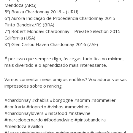
Mendoza (ARG)
5º) Bouza Chardonnay 2016 – (URU)
6º) Aurora Indicação de Procedência Chardonnay 2015 –
Pinto Bandeira/RS (BRA)
7º) Robert Mondavi Chardonnay – Private Selection 2015 –
California (USA)
8º) Glen Carlou Haven Chardonnay 2016 (ZAF)
É por isso que sempre digo, às cegas tudo fica no mínimo,
mais divertido e o aprendizado mais interessante.
Vamos comentar meus amigos enófilos? Vou adorar vossas
impressões sobre o ranking.
#chardonnay #chablis #borgogne #somm #sommelier
#confraria #riopreto #vinhos #amovinhos
#chardonnaylovers #instafood #instawine
#marcelobernardo #foodandwine #pintobandeira
#mendoza #vaillon
#1ercru #vinhobrasileiro #vinhoargentino #vinhoafricadosul