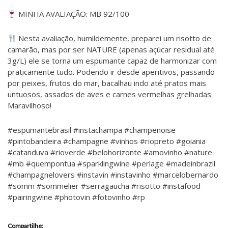
MINHA AVALIAÇÃO: MB 92/100
Nesta avaliação, humildemente, preparei um risotto de
camarão, mas por ser NATURE (apenas açúcar residual até
3g/L) ele se torna um espumante capaz de harmonizar com
praticamente tudo. Podendo ir desde aperitivos, passando
por peixes, frutos do mar, bacalhau indo até pratos mais
untuosos, assados de aves e carnes vermelhas grelhadas.
Maravilhoso!
#espumantebrasil #instachampa #champenoise
#pintobandeira #champagne #vinhos #riopreto #goiania
#catanduva #rioverde #belohorizonte #amovinho #nature
#mb #quempontua #sparklingwine #perlage #madeinbrazil
#champagnelovers #instavin #instavinho #marcelobernardo
#somm #sommelier #serragaucha #risotto #instafood
#pairingwine #photovin #fotovinho #rp
Compartilhe: