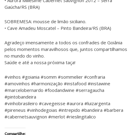
• Aurora Millésime Cabernet Sauvignon 2012 – Serra
Gaúcha/RS (BRA)
SOBREMESA: mousse de limão siciliano.
• Cave Amadeu Moscatel – Pinto Bandeira/RS (BRA)
Agradeço imensamente a todos os confrades de Goiânia
pelos momentos maravilhosos que, juntos compartilhamos
no mundo do vinho.
Saúde e até a nossa próxima taça!
#vinhos #goiania #somm #sommelier #confraria
#amovinhos #harmonização #instafood #instawine
#marcelobernardo #foodandwine #serragaucha
#pintobandeira
#vinhobrasileiro #cavegeisse #aurora #luizargenta
#pireneus #vinhodegoias #intrepido #bandeira #barbera
#cabernetsauvignon #merlot #rieslingitalico
Compartilhe: