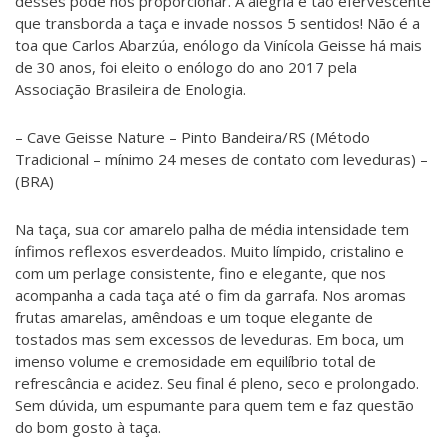
desses pode nos proporcionar. A alegria é tão efervescente
que transborda a taça e invade nossos 5 sentidos! Não é a
toa que Carlos Abarzúa, enólogo da Vinícola Geisse há mais
de 30 anos, foi eleito o enólogo do ano 2017 pela
Associação Brasileira de Enologia.
– Cave Geisse Nature – Pinto Bandeira/RS (Método
Tradicional – mínimo 24 meses de contato com leveduras) –
(BRA)
Na taça, sua cor amarelo palha de média intensidade tem
ínfimos reflexos esverdeados. Muito límpido, cristalino e
com um perlage consistente, fino e elegante, que nos
acompanha a cada taça até o fim da garrafa. Nos aromas
frutas amarelas, amêndoas e um toque elegante de
tostados mas sem excessos de leveduras. Em boca, um
imenso volume e cremosidade em equilíbrio total de
refrescância e acidez. Seu final é pleno, seco e prolongado.
Sem dúvida, um espumante para quem tem e faz questão
do bom gosto à taça.