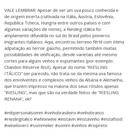
VALE LEMBRAR: Apesar de ser um uva pouco conhecida e
de origem incerta (cultivada na Itália, Áustria, Eslovênia,
República Tcheca, Hungria entre outros países e com
algumas variações de nome), a Riesling Itálica foi
amplamente difundida no sul do Brasil pelos pioneros
imigrantes italianos. Aqui, encontrou terreno fértil com ótima
adpatação ao terroir gaúcho, permitindo também muitas
possibilidades de vinificação, desde varietais até mesmo
cortes para alguns vinhos e espumantes (por exemplo:
Chandon Réserve Brut). Apesar do nome “RIESLING
ITÁLICO” ser parecido, não trata-se da mesma uva famosa
dos envolventes e complexos vinhos da Alsácia e Alemanha,
que trazem impresso na maioria dos seus rótulos apenas
“RIESLING”, mas que são na verdade feitos de “RIESLING
RENANA”, ok?
#mbpersonalsomm #vinhobrasileiro #vinhobranco
#rieslingitalico #whitewine #instavin #instavinho #instafood
#winelovers #sommelier #somm #vinhos #riopreto