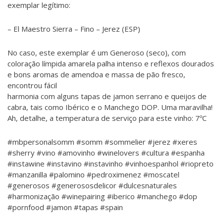
exemplar legítimo:
– El Maestro Sierra – Fino – Jerez (ESP)
No caso, este exemplar é um Generoso (seco), com
coloração límpida amarela palha intenso e reflexos dourados
e bons aromas de amendoa e massa de pão fresco,
encontrou fácil
harmonia com alguns tapas de jamon serrano e queijos de
cabra, tais como Ibérico e o Manchego DOP. Uma maravilha!
Ah, detalhe, a temperatura de serviço para este vinho: 7ºC
#mbpersonalsomm #somm #sommelier #jerez #xeres
#sherry #vino #amovinho #winelovers #cultura #espanha
#instawine #instavino #instavinho #vinhoespanhol #riopreto
#manzanilla #palomino #pedroximenez #moscatel
#generosos #generososdelicor #dulcesnaturales
#harmonização #winepairing #iberico #manchego #dop
#pornfood #jamon #tapas #spain