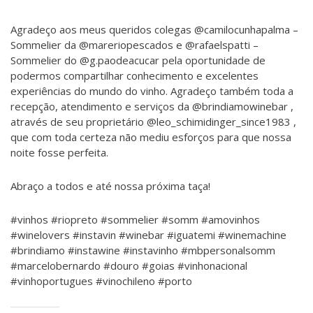
Agradeço aos meus queridos colegas @camilocunhapalma –
Sommelier da @mareriopescados e @rafaelspatti –
Sommelier do @g.paodeacucar pela oportunidade de
podermos compartilhar conhecimento e excelentes
experiências do mundo do vinho. Agradeço também toda a
recepção, atendimento e serviços da @brindiamowinebar ,
através de seu proprietário @leo_schimidinger_since1983 ,
que com toda certeza não mediu esforços para que nossa
noite fosse perfeita.
Abraço a todos e até nossa próxima taça!
#vinhos #riopreto #sommelier #somm #amovinhos
#winelovers #instavin #winebar #iguatemi #winemachine
#brindiamo #instawine #instavinho #mbpersonalsomm
#marcelobernardo #douro #goias #vinhonacional
#vinhoportugues #vinochileno #porto