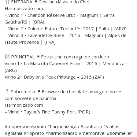
ENTRADA
Ceviche clássico do Chef
Harmonizado com:
– Vinho 1 • Chandon Réserve Brut – Magnum | Serra
Gaúcha/RS | (BRA)
– Vinho 2 • Colomé Estate Torrontês 2017 | Salta | (ARG)
– Vinho 3 • Lavendette Rosé – 2016 – Magnum | Alpes de
Haute Provence | (FRA)
PRINCIPAL
Fettuccine com ragu de cordeiro
Vinho 1 • La Mascota Cabernet Franc – 2016 | Mendonza |
(ARG)
Vinho 2 • Babylon’s Peak Pinotage – 2015 (ZAF)
Sobremesa
Brownie de chocolate amargo e nozes
com sorvete de baunilha
Harmonizado com
– Vinho • Taylor’s Fine Tawny Port (POR)
#mbpersonalsomm #harmonização #confraria #vinhos
#goiania #riopreto #harmonizacao #memoravel #sommelier