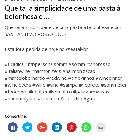
)
)
EM
Que tal a simplicidade de uma pasta à
bolonhesa e …
Que tal a simplicidade de uma pasta à bolonhesa e um
SANT’ANTIMO ROSSO DOC?
Esta foi a pedida de hoje no @eatalybr .
#ficadica #mbpersonalsomm #somm #vinorosso
#italianwine #harmonizers #harmonizacao
#marcelobernardo #redwine #amovinhos #winedinner
#winelovers #wine #vino #sampa #riopreto #sommelier
#foodporn #nofilter #semfiltro #pasta #massas
#soueatalyano #trattoria #radicchio #gula
Compartilhe:
C
C
C
C
C
C
C
l
l
o
l
l
l
l
i
i
m
i
i
i
i
q
q
p
q
q
q
q