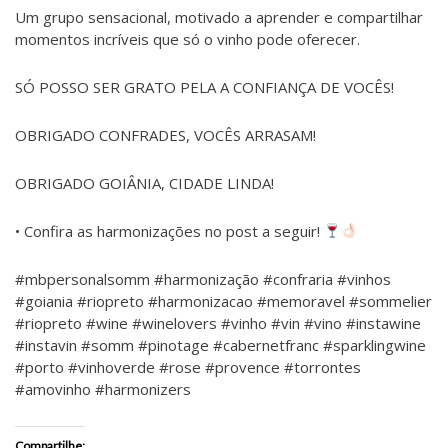
Um grupo sensacional, motivado a aprender e compartilhar
momentos incríveis que só o vinho pode oferecer.
SÓ POSSO SER GRATO PELA A CONFIANÇA DE VOCÊS!
OBRIGADO CONFRADES, VOCÊS ARRASAM!
OBRIGADO GOIÂNIA, CIDADE LINDA!
• Confira as harmonizações no post a seguir!
#mbpersonalsomm #harmonização #confraria #vinhos
#goiania #riopreto #harmonizacao #memoravel #sommelier
#riopreto #wine #winelovers #vinho #vin #vino #instawine
#instavin #somm #pinotage #cabernetfranc #sparklingwine
#porto #vinhoverde #rose #provence #torrontes
#amovinho #harmonizers
Compartilhe: