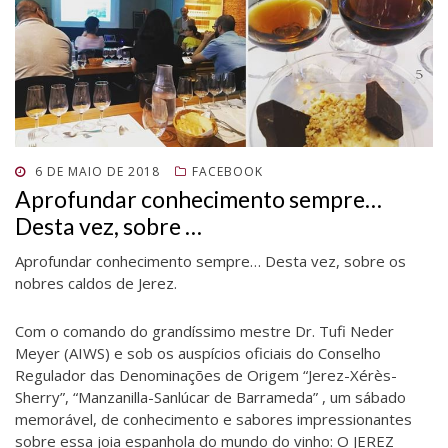
r
e
l
r
b
r
b
e
e
a
e
r
e
r
e
m
)
e
e
e
e
m
n
m
e
m
e
n
o
n
m
n
m
o
v
o
n
o
n
v
a
v
o
v
o
a
j
a
v
a
v
j
a
j
a
j
a
a
n
a
j
a
j
n
e
n
a
n
a
e
l
e
n
e
n
l
a
l
e
l
e
a
)
a
l
a
l
)
)
a
)
a
POSTADO
6 DE MAIO DE 2018
FACEBOOK
)
)
EM
Aprofundar conhecimento sempre…
Desta vez, sobre …
Aprofundar conhecimento sempre… Desta vez, sobre os
nobres caldos de Jerez.
Com o comando do grandíssimo mestre Dr. Tufi Neder
Meyer (AIWS) e sob os auspícios oficiais do Conselho
Regulador das Denominações de Origem “Jerez-Xérès-
Sherry”, “Manzanilla-Sanlúcar de Barrameda” , um sábado
memorável, de conhecimento e sabores impressionantes
sobre essa joia espanhola do mundo do vinho: O JEREZ