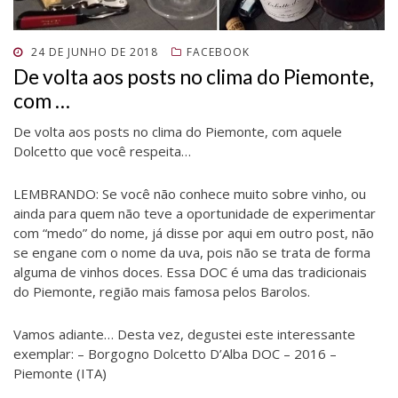
n
e
n
a
n
a
e
l
e
n
e
n
l
a
l
e
l
e
a
)
a
l
a
l
)
)
a
)
a
POSTADO
24 DE JUNHO DE 2018
FACEBOOK
)
)
EM
De volta aos posts no clima do Piemonte,
com …
De volta aos posts no clima do Piemonte, com aquele
Dolcetto que você respeita…
LEMBRANDO: Se você não conhece muito sobre vinho, ou
ainda para quem não teve a oportunidade de experimentar
com “medo” do nome, já disse por aqui em outro post, não
se engane com o nome da uva, pois não se trata de forma
alguma de vinhos doces. Essa DOC é uma das tradicionais
do Piemonte, região mais famosa pelos Barolos.
Vamos adiante… Desta vez, degustei este interessante
exemplar: – Borgogno Dolcetto D’Alba DOC – 2016 –
Piemonte (ITA)