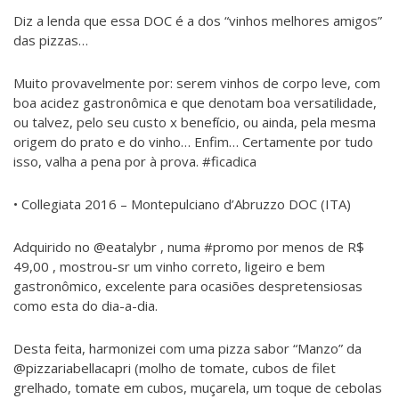
Diz a lenda que essa DOC é a dos “vinhos melhores amigos”
das pizzas…
Muito provavelmente por: serem vinhos de corpo leve, com
boa acidez gastronômica e que denotam boa versatilidade,
ou talvez, pelo seu custo x benefício, ou ainda, pela mesma
origem do prato e do vinho… Enfim… Certamente por tudo
isso, valha a pena por à prova. #ficadica
• Collegiata 2016 – Montepulciano d’Abruzzo DOC (ITA)
Adquirido no @eatalybr , numa #promo por menos de R$
49,00 , mostrou-sr um vinho correto, ligeiro e bem
gastronômico, excelente para ocasiões despretensiosas
como esta do dia-a-dia.
Desta feita, harmonizei com uma pizza sabor “Manzo” da
@pizzariabellacapri (molho de tomate, cubos de filet
grelhado, tomate em cubos, muçarela, um toque de cebolas