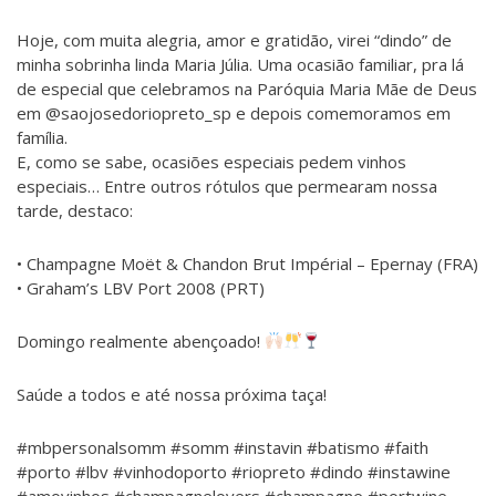
Hoje, com muita alegria, amor e gratidão, virei “dindo” de
minha sobrinha linda Maria Júlia. Uma ocasião familiar, pra lá
de especial que celebramos na Paróquia Maria Mãe de Deus
em @saojosedoriopreto_sp e depois comemoramos em
família.
E, como se sabe, ocasiões especiais pedem vinhos
especiais… Entre outros rótulos que permearam nossa
tarde, destaco:
• Champagne Moët & Chandon Brut Impérial – Epernay (FRA)
• Graham’s LBV Port 2008 (PRT)
Domingo realmente abençoado!
Saúde a todos e até nossa próxima taça!
#mbpersonalsomm #somm #instavin #batismo #faith
#porto #lbv #vinhodoporto #riopreto #dindo #instawine
#amovinhos #champagnelovers #champagne #portwine