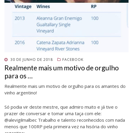
a
b
n
a
(
a
(
b
r
e
b
a
b
a
r
e
l
r
b
r
b
e
e
a
e
r
e
r
e
m
)
e
e
e
e
m
n
m
e
m
e
n
o
n
m
n
m
o
v
o
n
o
n
v
a
v
o
v
o
a
j
a
v
a
v
j
a
j
a
j
a
a
n
a
j
a
j
n
e
n
a
n
a
e
l
e
n
e
n
l
a
l
e
l
e
a
)
a
l
a
l
)
)
a
)
a
POSTADO
30 DE JUNHO DE 2018
FACEBOOK
)
)
EM
Realmente mais um motivo de orgulho
para os …
Realmente mais um motivo de orgulho para os amantes do
vinho argentino!
Só podia vir deste mestre, que admiro muito e já tive o
prazer de conversar e tomar uma taça com ele:
@alevigilmalbec Trabalho e talento reconhecidos com nada
menos que 100RP pela primeira vez na hisória do vinho
argentino: