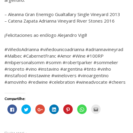
– Aleanna Gran Enemigo Gualtallary Single Vineyard 2013
– Catena Zapata Adrianna Vineyard River Stones 2016
¡Felicitaciones ao enólogo Alejandro Vigil!
#ViñedoAdrianna #viñedounicoadrianna #adriannavineyrad
#Malbec #CabernetFranc #Amor #Wine #100RP
#mbpersonalsomm #somm #robertparker #sommelier
#riopreto #vino #instavino #argentina #tinto #vinho
#instafood #instawine #winelovers #vinoargentino
#amovinho #redwine #celebration #wineadvocate #cheers
Compartilhe:
C
C
C
C
C
C
C
l
l
o
l
l
l
l
i
i
m
i
i
i
i
q
q
p
q
q
q
q
u
u
a
u
u
u
u
e
e
r
e
e
e
e
p
p
t
p
p
p
p