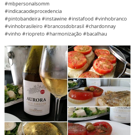
#mbpersonalsomm
#indicacaodeprocedencia
#pintobandeira #instawine #instafood #vinhobranco
#vinhobrasileiro #brancosdobrasil #chardonnay
#vinho #riopreto #harmonização #bacalhau