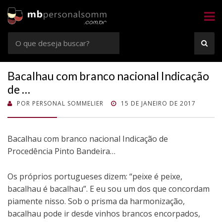
Sommelier
Consultoria e Confrarias de Vinhos em Rio Preto e Goiânia
Busca
BUS
por:
Bacalhau com branco nacional Indicação
de …
POSTADO
POR
PERSONAL SOMMELIER
15 DE JANEIRO DE 2017
EM
Bacalhau com branco nacional Indicação de
Procedência Pinto Bandeira…
Os próprios portugueses dizem: “peixe é peixe,
bacalhau é bacalhau”. E eu sou um dos que concordam
piamente nisso. Sob o prisma da harmonização,
bacalhau pode ir desde vinhos brancos encorpados,