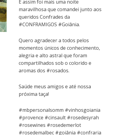
E assim foi mais uma noite
r
e
l
r
b
r
b
e
e
a
e
r
e
r
e
m
)
e
e
e
e
maravilhosa que comandei junto aos
m
n
m
e
m
e
n
o
n
m
n
m
queridos Confrades da
o
v
o
n
o
n
v
a
v
o
v
o
#CONFRAMIGOS #Goiânia.
a
j
a
v
a
v
j
a
j
a
j
a
a
n
a
j
a
j
n
e
n
a
n
a
Quero agradecer a todos pelos
e
l
e
n
e
n
l
a
l
e
l
e
momentos únicos de conhecimento,
a
)
a
l
a
l
)
)
a
)
a
alegria e alto astral que foram
)
)
compartilhados sob o colorido e
aromas dos #rosados.
Saúde meus amigos e até nossa
próxima taça!
#mbpersonalsomm #vinhosgoiania
#provence #cinsault #rosedesyrah
#rosewines #rosedemerlot
#rosedemalbec #goiânia #confraria