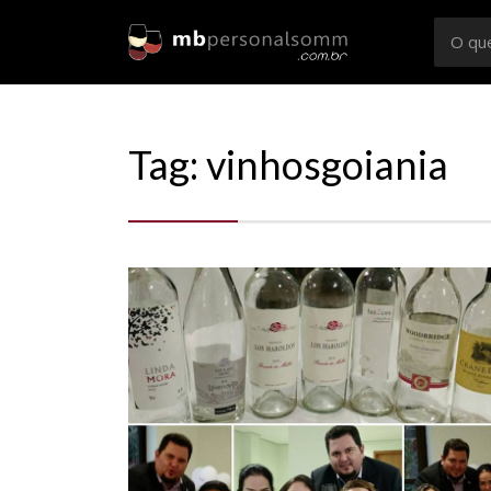
Busca
por:
Sommelier
Consultoria e Confrarias de Vinhos em Rio Preto e
Tag: vinhosgoiania