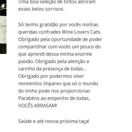
Uma boa seleção de tintos abriram
o
e
v
d
r
A
m
o
r
a
I
e
p
i
esses belos sorrisos.
k
(
j
n
s
p
g
(
a
a
(
t
(
o
a
b
n
a
(
a
(
b
r
e
b
a
b
a
Só tenho gratidão por vocês minhas
r
e
l
r
b
r
b
e
e
a
e
r
e
r
e
m
)
e
e
e
e
queridas confrades Wine Lovers Cats.
m
n
m
e
m
e
n
o
n
m
n
m
Obrigado pela oportunidade de poder
o
v
o
n
o
n
v
a
v
o
v
o
compartilhar com vocês um pouco do
a
j
a
v
a
v
j
a
j
a
j
a
que aprendi dessa minha enorme
a
n
a
j
a
j
n
e
n
a
n
a
paixão. Obrigado pela atenção e
e
l
e
n
e
n
l
a
l
e
l
e
carinho da presença de todas…
a
)
a
l
a
l
)
)
a
)
a
Obrigado por podermos viver
)
)
momentos ímpares que só o mundo
do vinho pode nos proporcionar.
Parabéns ao empenho de todas,
VOCÊS ARRASAM!
Saúde e até nossa próxima taça!