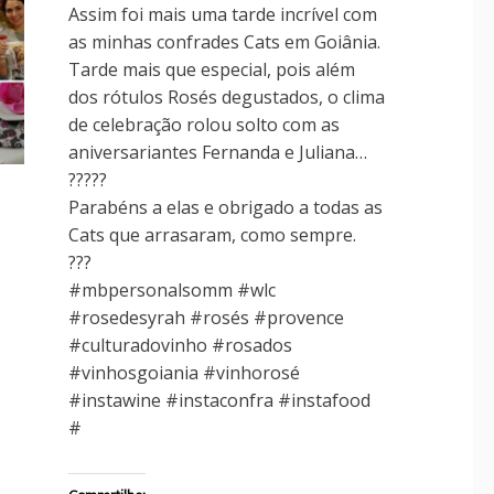
Assim foi mais uma tarde incrível com
as minhas confrades Cats em Goiânia.
Tarde mais que especial, pois além
dos rótulos Rosés degustados, o clima
de celebração rolou solto com as
aniversariantes Fernanda e Juliana…
?????
Parabéns a elas e obrigado a todas as
Cats que arrasaram, como sempre.
???
#mbpersonalsomm #wlc
#rosedesyrah #rosés #provence
#culturadovinho #rosados
#vinhosgoiania #vinhorosé
#instawine #instaconfra #instafood
#