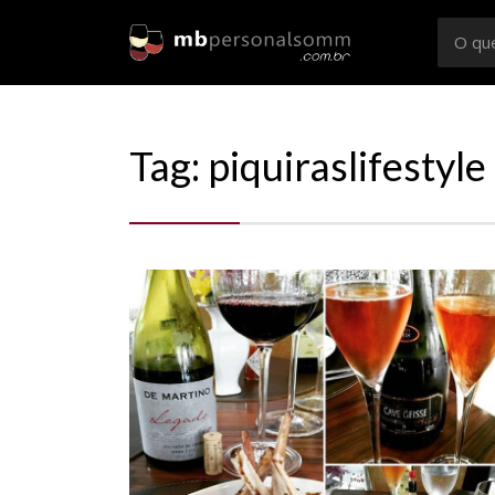
Busca
por:
Sommelier
Consultoria e Confrarias de Vinhos em Rio Preto e
Tag: piquiraslifestyle