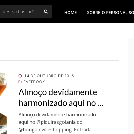
BUSCAR
HOME
SOBRE O PERSONAL S
 Goiânia
POSTADO
14 DE OUTUBRO DE 2016
EM
FACEBOOK
Almoço devidamente
harmonizado aqui no …
Almoço devidamente harmonizado
aqui no @piquirasgoiania do
@bougainvilleshopping. Entrada: