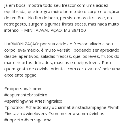
Já em boca, mostra todo seu frescor com uma acidez
equilibrada, que integra muito bem todo o corpo e o açúcar
de um Brut. No fim de boca, persistem os cítricos e, no
retrogosto, surgem algumas frutas secas, mas nada muito
intenso. – MINHA AVALIAÇÃO: MB 88/100
HARMONIZAÇÃO: por sua acidez e frescor, aliado a seu
corpo leve/médio, é muito versátil, podendo ser apreciado
desde: aperitivos, saladas frescas, queijos leves, frutos do
mar e risottos delicados, massas e queijos leves. Para
quem gosta de cozinha oriental, com certeza terá nele uma
excelente opção.
#mbpersonalsomm
#espumantebrasileiro
#sparklingwine #rieslingitalico
#pinotnoir #chardonnay #charmat #instachampagne #lvmh
#instavin #winelovers #sommelier #somm #vinhos
#riopreto #serragaucha