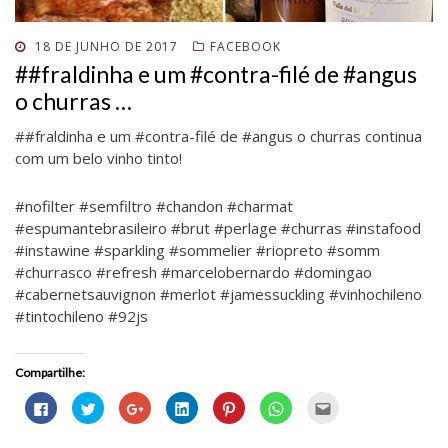
e
l
e
n
e
n
l
a
l
e
l
e
a
)
a
l
a
l
)
)
a
)
a
POSTADO
18 DE JUNHO DE 2017
FACEBOOK
)
)
EM
##fraldinha e um #contra-filé de #angus
o churras …
##fraldinha e um #contra-filé de #angus o churras continua
com um belo vinho tinto!
#nofilter #semfiltro #chandon #charmat
#espumantebrasileiro #brut #perlage #churras #instafood
#instawine #sparkling #sommelier #riopreto #somm
#churrasco #refresh #marcelobernardo #domingao
#cabernetsauvignon #merlot #jamessuckling #vinhochileno
#tintochileno #92js
Compartilhe:
C
C
C
C
C
C
C
l
l
o
l
l
l
l
i
i
m
i
i
i
i
q
q
p
q
q
q
q