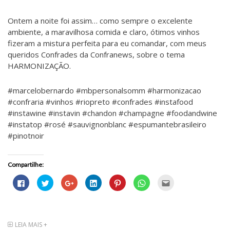
Ontem a noite foi assim… como sempre o excelente
ambiente, a maravilhosa comida e claro, ótimos vinhos
fizeram a mistura perfeita para eu comandar, com meus
queridos Confrades da Confranews, sobre o tema
HARMONIZAÇÃO.
#marcelobernardo #mbpersonalsomm #harmonizacao
#confraria #vinhos #riopreto #confrades #instafood
#instawine #instavin #chandon #champagne #foodandwine
#instatop #rosé #sauvignonblanc #espumantebrasileiro
#pinotnoir
Compartilhe:
C
C
C
C
C
C
C
l
l
o
l
l
l
l
i
i
m
i
i
i
i
q
q
p
q
q
q
q
u
u
a
u
u
u
u
e
e
r
e
e
e
e
p
p
t
p
p
p
p
a
a
i
a
a
a
a
LEIA MAIS +