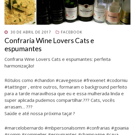
v
a
v
o
v
o
a
j
a
v
a
v
j
a
j
a
j
a
a
n
a
j
a
j
n
e
n
a
n
a
e
l
e
n
e
n
l
a
l
e
l
e
a
)
a
l
a
l
)
)
a
)
a
POSTADO
30 DE ABRIL DE 2017
FACEBOOK
)
)
EM
Confraria Wine Lovers Cats e
espumantes
Confraria Wine Lovers Cats e espumantes: perfeita
harmonização!
Rótulos como #chandon #cavegeisse #freixenet #codorniu
#taittinger , entre outros, formaram o background perfeito
para a tarde maravilhosa que eu e essa mulherada linda e
super aplicada pudemos compartilhar.??? Cats, vocês
arrasam… ???
Saúde e até nossa próxima taça! ?
#marcelobernardo #mbpersonalsomm #confrarias #goiania
#somm #sommelier #espumantes #champagne #cava