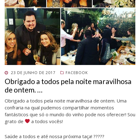
POSTADO
23 DE JUNHO DE 2017
FACEBOOK
EM
Obrigado a todos pela noite maravilhosa
de ontem. …
Obrigado a todos pela noite maravilhosa de ontem. Uma
confraria na qual pudemos compartilhar momentos
fantásticos que só o mundo do vinho pode nos oferecer! Sou
grato de
a todos vocês!
Saúde a todos e até nossa próxima taça! ?????